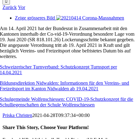
Zurück
Vor
Zeige grösseres Bild
Am 14. April 2021 hat der Bundesrat in Zusammenarbeit mit den
Kantonen innerhalb der Co-vid-19-Verordnung besondere Lage vom
19. Juni 2020 (SR 818.101.26) Lockerungsschritte bekannt gegeben.
Die angepasste Verordnung tritt ab 19. April 2021 in Kraft und gilt
bezüglich Vereins- und Freizeitsport ohne befristetes Datum bis auf
weiteres.
Schweizerischer Turnverband: Schutzkonzept Turnsport per
14.04.2021
Bildungsdirektion Nidwalden: Informationen für den Vereins- und
Freizeitsport im Kanton Nidwalden ab 19.04.2021
Schulgemeinde Wolfenschiessen: COVID-19-Schutzkonzept für die
Schulliegenschaften der Schule Wolfenschiessen
Priska Christen
2021-04-28T09:37:34+00:00
Share This Story, Choose Your Platform!