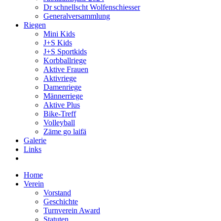
Dr schnellscht Wolfenschiesser
Generalversammlung
Riegen
Mini Kids
J+S Kids
J+S Sportkids
Korbballriege
Aktive Frauen
Aktivriege
Damenriege
Männerriege
Aktive Plus
Bike-Treff
Volleyball
Zäme go laifä
Galerie
Links
Home
Verein
Vorstand
Geschichte
Turnverein Award
Statuten