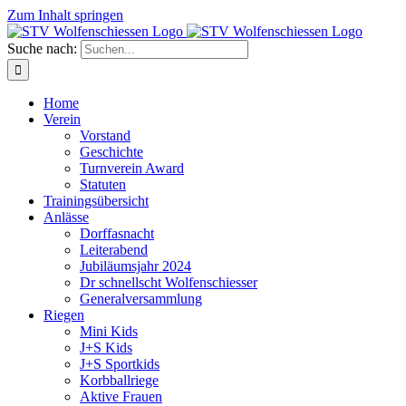
Zum Inhalt springen
Suche nach:
Home
Verein
Vorstand
Geschichte
Turnverein Award
Statuten
Trainingsübersicht
Anlässe
Dorffasnacht
Leiterabend
Jubiläumsjahr 2024
Dr schnellscht Wolfenschiesser
Generalversammlung
Riegen
Mini Kids
J+S Kids
J+S Sportkids
Korbballriege
Aktive Frauen