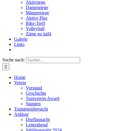
Aktivriege
Damenriege
Männerriege
Aktive Plus
Bike-Treff
Volleyball
Zäme go laifä
Galerie
Links
Suche nach:
Home
Verein
Vorstand
Geschichte
Turnverein Award
Statuten
Trainingsübersicht
Anlässe
Dorffasnacht
Leiterabend
Jubiläumsjahr 2024