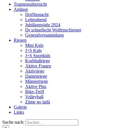
Trainingsübersicht
Anlässe
Dorffasnacht
Leiterabend
Jubiläumsjahr 2024
Dr schnellscht Wolfenschiesser
Generalversammlung
Riegen
Mini Kids
J+S Kids
J+S Sportkids
Korbballriege
Aktive Frauen
Aktivriege
Damenriege
Männerriege
Aktive Plus
Bike-Treff
Volleyball
Zäme go laifä
Galerie
Links
Suche nach: