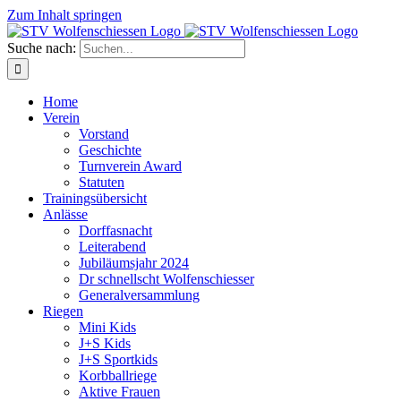
Zum Inhalt springen
Suche nach:
Home
Verein
Vorstand
Geschichte
Turnverein Award
Statuten
Trainingsübersicht
Anlässe
Dorffasnacht
Leiterabend
Jubiläumsjahr 2024
Dr schnellscht Wolfenschiesser
Generalversammlung
Riegen
Mini Kids
J+S Kids
J+S Sportkids
Korbballriege
Aktive Frauen