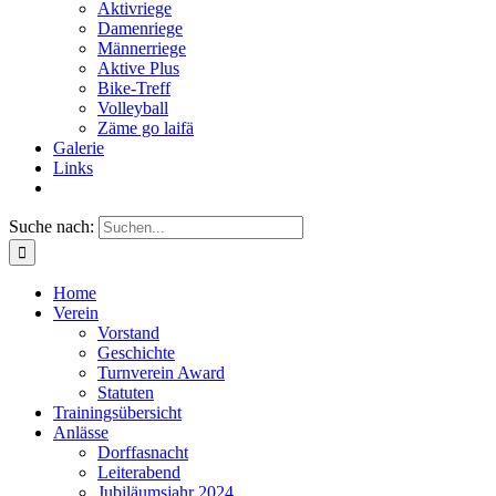
Aktivriege
Damenriege
Männerriege
Aktive Plus
Bike-Treff
Volleyball
Zäme go laifä
Galerie
Links
Suche nach:
Home
Verein
Vorstand
Geschichte
Turnverein Award
Statuten
Trainingsübersicht
Anlässe
Dorffasnacht
Leiterabend
Jubiläumsjahr 2024