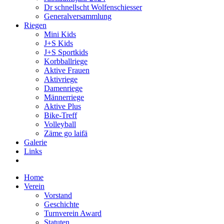
Dr schnellscht Wolfenschiesser
Generalversammlung
Riegen
Mini Kids
J+S Kids
J+S Sportkids
Korbballriege
Aktive Frauen
Aktivriege
Damenriege
Männerriege
Aktive Plus
Bike-Treff
Volleyball
Zäme go laifä
Galerie
Links
Home
Verein
Vorstand
Geschichte
Turnverein Award
Statuten