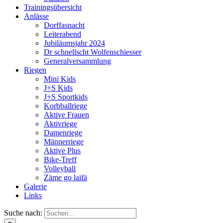
Trainingsübersicht
Anlässe
Dorffasnacht
Leiterabend
Jubiläumsjahr 2024
Dr schnellscht Wolfenschiesser
Generalversammlung
Riegen
Mini Kids
J+S Kids
J+S Sportkids
Korbballriege
Aktive Frauen
Aktivriege
Damenriege
Männerriege
Aktive Plus
Bike-Treff
Volleyball
Zäme go laifä
Galerie
Links
Suche nach: