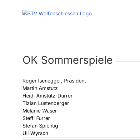
Zum
Inhalt
springen
OK Sommerspiele
Roger Isenegger, Präsident
Martin Amstutz
Heidi Amstutz-Durrer
Tizian Lustenberger
Melanie Waser
Steffi Furrer
Stefan Spichtig
Uli Wyrsch