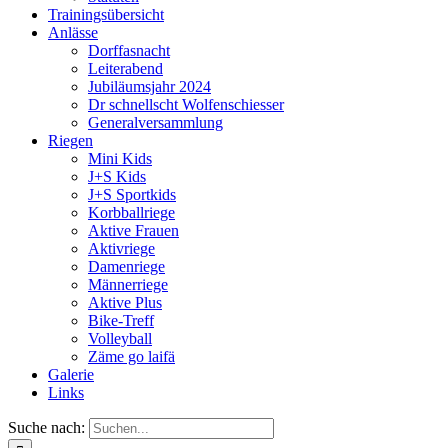
Trainingsübersicht
Anlässe
Dorffasnacht
Leiterabend
Jubiläumsjahr 2024
Dr schnellscht Wolfenschiesser
Generalversammlung
Riegen
Mini Kids
J+S Kids
J+S Sportkids
Korbballriege
Aktive Frauen
Aktivriege
Damenriege
Männerriege
Aktive Plus
Bike-Treff
Volleyball
Zäme go laifä
Galerie
Links
Suche nach: