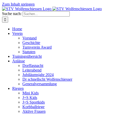
Zum Inhalt springen
Suche nach:
Home
Verein
Vorstand
Geschichte
Turnverein Award
Statuten
Trainingsübersicht
Anlässe
Dorffasnacht
Leiterabend
Jubiläumsjahr 2024
Dr schnellscht Wolfenschiesser
Generalversammlung
Riegen
Mini Kids
J+S Kids
J+S Sportkids
Korbballriege
Aktive Frauen