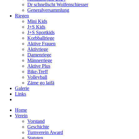
Dr schnellscht Wolfenschiesser
Generalversammlung
Riegen
Mini Kids
J+S Kids
J+S Sportkids
Korbballriege
Aktive Frauen
Aktivriege
Damenriege
Männerriege
Aktive Plus
Bike-Treff
Volleyball
Zäme go laifä
Galerie
Links
Home
Verein
Vorstand
Geschichte
Turnverein Award
Statuten