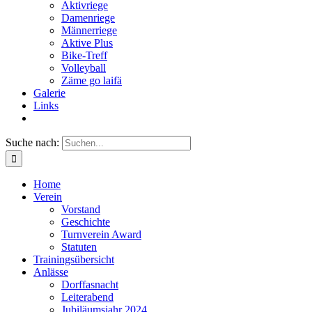
Aktivriege
Damenriege
Männerriege
Aktive Plus
Bike-Treff
Volleyball
Zäme go laifä
Galerie
Links
Suche nach:
Home
Verein
Vorstand
Geschichte
Turnverein Award
Statuten
Trainingsübersicht
Anlässe
Dorffasnacht
Leiterabend
Jubiläumsjahr 2024