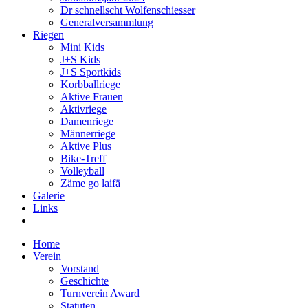
Dr schnellscht Wolfenschiesser
Generalversammlung
Riegen
Mini Kids
J+S Kids
J+S Sportkids
Korbballriege
Aktive Frauen
Aktivriege
Damenriege
Männerriege
Aktive Plus
Bike-Treff
Volleyball
Zäme go laifä
Galerie
Links
Home
Verein
Vorstand
Geschichte
Turnverein Award
Statuten