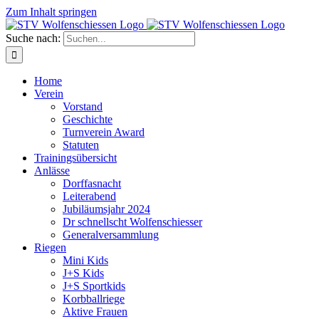
Zum Inhalt springen
Suche nach:
Home
Verein
Vorstand
Geschichte
Turnverein Award
Statuten
Trainingsübersicht
Anlässe
Dorffasnacht
Leiterabend
Jubiläumsjahr 2024
Dr schnellscht Wolfenschiesser
Generalversammlung
Riegen
Mini Kids
J+S Kids
J+S Sportkids
Korbballriege
Aktive Frauen