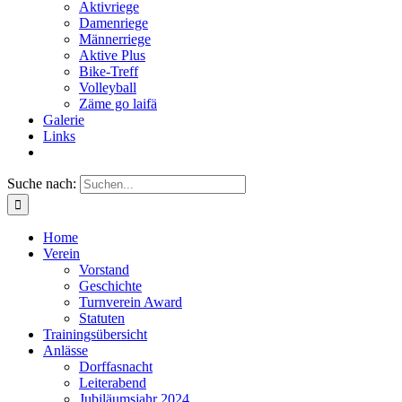
Aktivriege
Damenriege
Männerriege
Aktive Plus
Bike-Treff
Volleyball
Zäme go laifä
Galerie
Links
Suche nach:
Home
Verein
Vorstand
Geschichte
Turnverein Award
Statuten
Trainingsübersicht
Anlässe
Dorffasnacht
Leiterabend
Jubiläumsjahr 2024