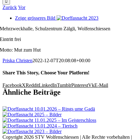
Zurück
Vor
Zeige grösseres Bild
Mehrzweckhalle, Schulzentrum Zälgli, Wolfenschiessen
Eintritt frei
Motto: Mut zum Hut
Priska Christen
2022-12-07T20:08:08+00:00
Share This Story, Choose Your Platform!
Facebook
X
Reddit
LinkedIn
Tumblr
Pinterest
Vk
E-Mail
Ähnliche Beiträge
Copyright 2026 STV Wolfenschiessen | Alle Rechte vorbehalten |