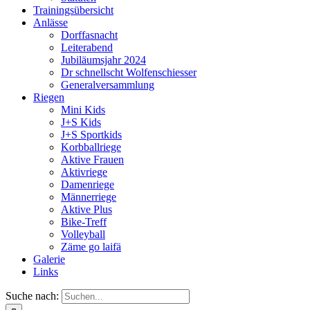
Trainingsübersicht
Anlässe
Dorffasnacht
Leiterabend
Jubiläumsjahr 2024
Dr schnellscht Wolfenschiesser
Generalversammlung
Riegen
Mini Kids
J+S Kids
J+S Sportkids
Korbballriege
Aktive Frauen
Aktivriege
Damenriege
Männerriege
Aktive Plus
Bike-Treff
Volleyball
Zäme go laifä
Galerie
Links
Suche nach: