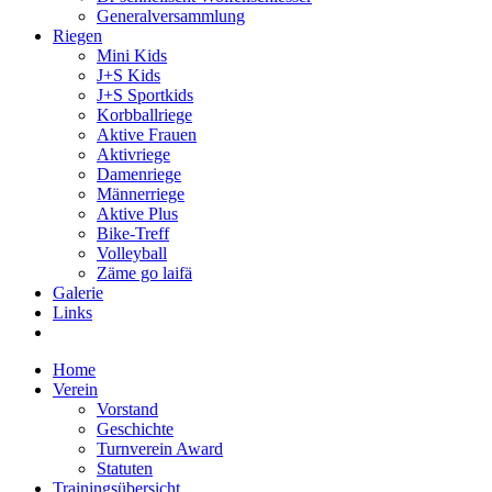
Generalversammlung
Riegen
Mini Kids
J+S Kids
J+S Sportkids
Korbballriege
Aktive Frauen
Aktivriege
Damenriege
Männerriege
Aktive Plus
Bike-Treff
Volleyball
Zäme go laifä
Galerie
Links
Home
Verein
Vorstand
Geschichte
Turnverein Award
Statuten
Trainingsübersicht