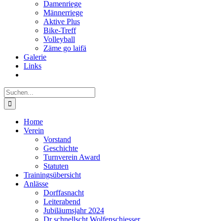
Damenriege
Männerriege
Aktive Plus
Bike-Treff
Volleyball
Zäme go laifä
Galerie
Links
Suche
nach:
Home
Verein
Vorstand
Geschichte
Turnverein Award
Statuten
Trainingsübersicht
Anlässe
Dorffasnacht
Leiterabend
Jubiläumsjahr 2024
Dr schnellscht Wolfenschiesser