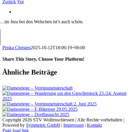
Zurück
Vor
Zeige
grösseres
…im Jura bei den Welschen ist’s auch schön.
Bild
Priska Christen
2025-10-12T18:06:19+00:00
Share This Story, Choose Your Platform!
Facebook
X
Reddit
LinkedIn
Tumblr
Pinterest
Vk
E-
Ähnliche Beiträge
Mail
Copyright 2026 STV Wolfenschiessen | Alle Rechte vorbehalten |
Powered by
Symmetric GmbH
|
Impressum
|
Kontakt
Facebook
Page load link