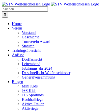
Zum
Inhalt
Suche
springen
nach:
Home
Verein
Vorstand
Geschichte
Turnverein Award
Statuten
Trainingsübersicht
Anlässe
Dorffasnacht
Leiterabend
Jubiläumsjahr 2024
Dr schnellscht Wolfenschiesser
Generalversammlung
Riegen
Mini Kids
J+S Kids
J+S Sportkids
Korbballriege
Aktive Frauen
Aktivriege