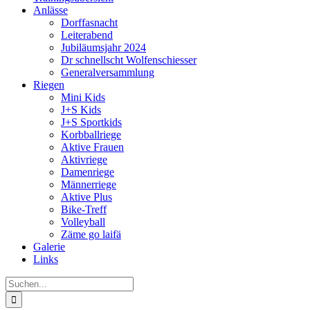
Anlässe
Dorffasnacht
Leiterabend
Jubiläumsjahr 2024
Dr schnellscht Wolfenschiesser
Generalversammlung
Riegen
Mini Kids
J+S Kids
J+S Sportkids
Korbballriege
Aktive Frauen
Aktivriege
Damenriege
Männerriege
Aktive Plus
Bike-Treff
Volleyball
Zäme go laifä
Galerie
Links
Suche
nach: