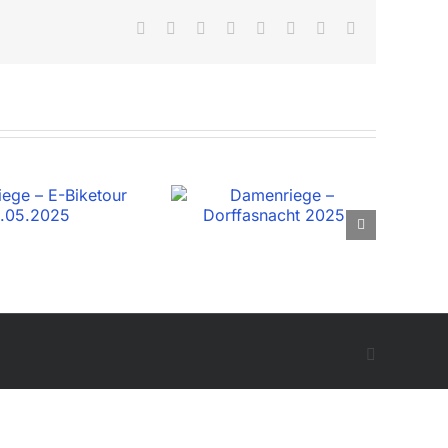
Facebook
X
Reddit
LinkedIn
Tumblr
Pinterest
Vk
E-
Mail
Facebook