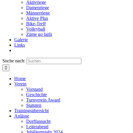
Aktivriege
Damenriege
Männerriege
Aktive Plus
Bike-Treff
Volleyball
Zäme go laifä
Galerie
Links
Suche nach:
Home
Verein
Vorstand
Geschichte
Turnverein Award
Statuten
Trainingsübersicht
Anlässe
Dorffasnacht
Leiterabend
Jubiläumsjahr 2024