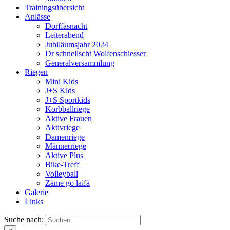
Trainingsübersicht
Anlässe
Dorffasnacht
Leiterabend
Jubiläumsjahr 2024
Dr schnellscht Wolfenschiesser
Generalversammlung
Riegen
Mini Kids
J+S Kids
J+S Sportkids
Korbballriege
Aktive Frauen
Aktivriege
Damenriege
Männerriege
Aktive Plus
Bike-Treff
Volleyball
Zäme go laifä
Galerie
Links
Suche nach: