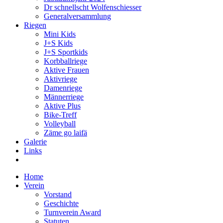
Dr schnellscht Wolfenschiesser
Generalversammlung
Riegen
Mini Kids
J+S Kids
J+S Sportkids
Korbballriege
Aktive Frauen
Aktivriege
Damenriege
Männerriege
Aktive Plus
Bike-Treff
Volleyball
Zäme go laifä
Galerie
Links
Home
Verein
Vorstand
Geschichte
Turnverein Award
Statuten