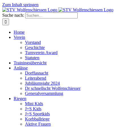
Zum Inhalt springen
Suche nach:
Home
Verein
Vorstand
Geschichte
Turnverein Award
Statuten
Trainingsübersicht
Anlässe
Dorffasnacht
Leiterabend
Jubiläumsjahr 2024
Dr schnellscht Wolfenschiesser
Generalversammlung
Riegen
Mini Kids
J+S Kids
J+S Sportkids
Korbballriege
Aktive Frauen