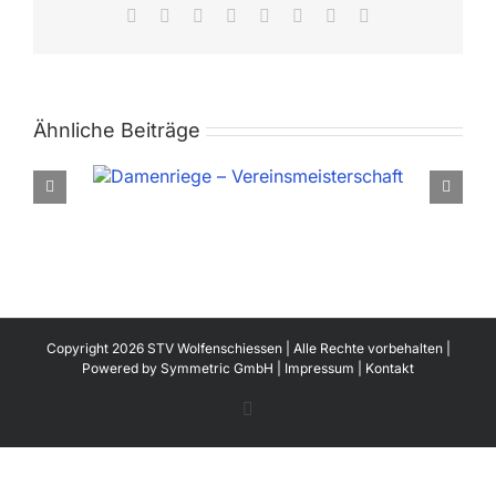
Facebook
X
Reddit
LinkedIn
Tumblr
Pinterest
Vk
E-
Mail
Ähnliche Beiträge
Copyright 2026 STV Wolfenschiessen | Alle Rechte vorbehalten |
Powered by
Symmetric GmbH
|
Impressum
|
Kontakt
Facebook