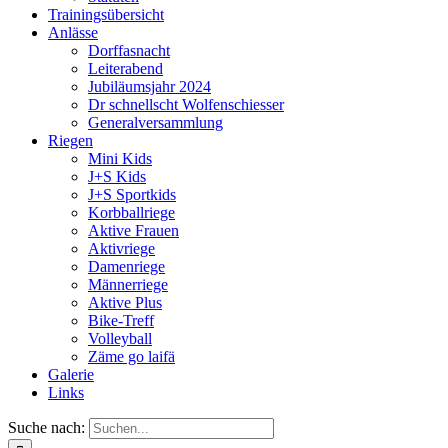
Trainingsübersicht
Anlässe
Dorffasnacht
Leiterabend
Jubiläumsjahr 2024
Dr schnellscht Wolfenschiesser
Generalversammlung
Riegen
Mini Kids
J+S Kids
J+S Sportkids
Korbballriege
Aktive Frauen
Aktivriege
Damenriege
Männerriege
Aktive Plus
Bike-Treff
Volleyball
Zäme go laifä
Galerie
Links
Suche nach: