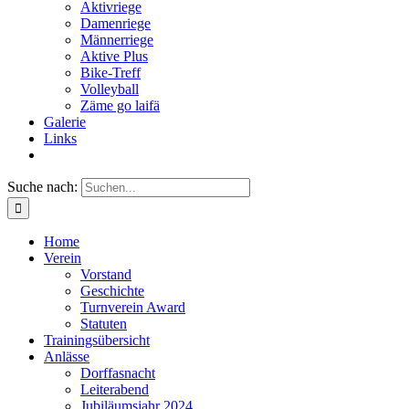
Aktivriege
Damenriege
Männerriege
Aktive Plus
Bike-Treff
Volleyball
Zäme go laifä
Galerie
Links
Suche nach:
Home
Verein
Vorstand
Geschichte
Turnverein Award
Statuten
Trainingsübersicht
Anlässe
Dorffasnacht
Leiterabend
Jubiläumsjahr 2024