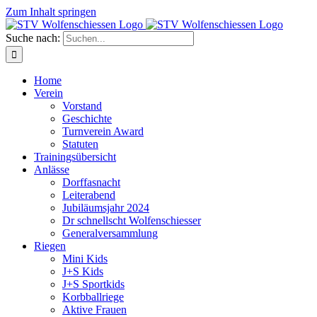
Zum Inhalt springen
Suche nach:
Home
Verein
Vorstand
Geschichte
Turnverein Award
Statuten
Trainingsübersicht
Anlässe
Dorffasnacht
Leiterabend
Jubiläumsjahr 2024
Dr schnellscht Wolfenschiesser
Generalversammlung
Riegen
Mini Kids
J+S Kids
J+S Sportkids
Korbballriege
Aktive Frauen