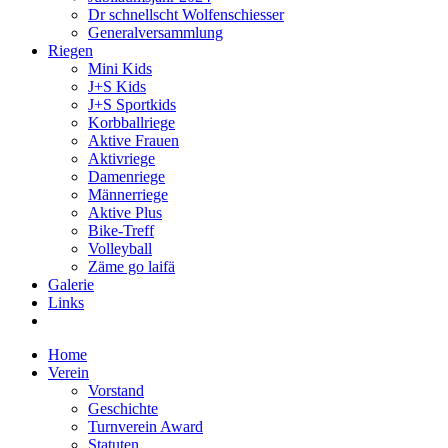
Dr schnellscht Wolfenschiesser
Generalversammlung
Riegen
Mini Kids
J+S Kids
J+S Sportkids
Korbballriege
Aktive Frauen
Aktivriege
Damenriege
Männerriege
Aktive Plus
Bike-Treff
Volleyball
Zäme go laifä
Galerie
Links
Home
Verein
Vorstand
Geschichte
Turnverein Award
Statuten